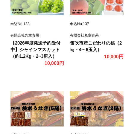
申込No.138
申込No.137
有限会社丸章青果
有限会社丸章青果
【2026年度発送予約受付
笛吹市産こだわりの桃（2
中】シャインマスカット
㎏・4～8玉入）
（約1.2Kg・2~3房入）
10,000円
10,000円