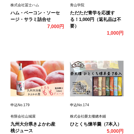
株式会社冨士ハム
青山学院
ハム・ベーコン・ソーセ
ただただ青学を応援す
ージ・サラミ詰合せ
る！1,000円（返礼品は不
要）
7,000円
1,000円
申込No.179
申込No.174
有限会社山城屋
株式会社榮太樓總本鋪
九州大分県きよかわ産
ひとくち煉羊羹（7本入）
桃ジュース
5,000円